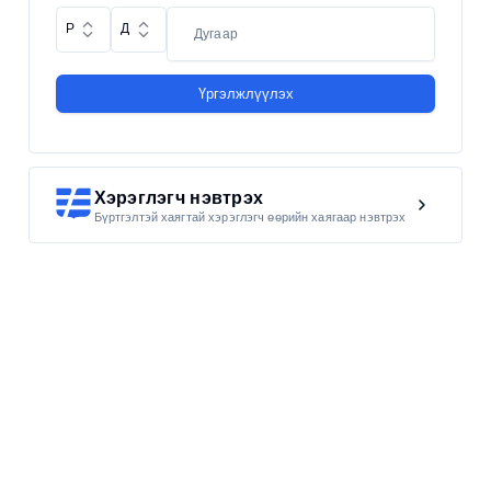
Р
Д
Үргэлжлүүлэх
Хэрэглэгч нэвтрэх
Бүртгэлтэй хаягтай хэрэглэгч өөрийн хаягаар нэвтрэх