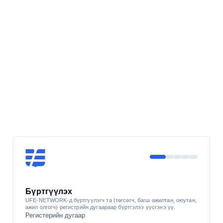
Бүртгүүлэх
UFE-NETWORK-д бүртгүүлэгч та (төгсөгч, багш ажилтан, оюутан,
ажил олгогч) регистрийн дугаараар бүртгэлээ үүсгэнэ үү.
Регистерийн дугаар